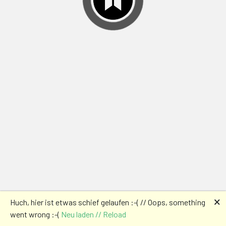
🗙
Huch, hier ist etwas schief gelaufen :-( // Oops, something
went wrong :-(
Neu laden // Reload