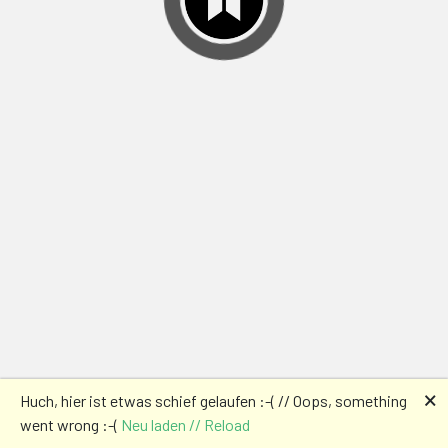
🗙
Huch, hier ist etwas schief gelaufen :-( // Oops, something
went wrong :-(
Neu laden // Reload