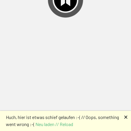
🗙
Huch, hier ist etwas schief gelaufen :-( // Oops, something
went wrong :-(
Neu laden // Reload