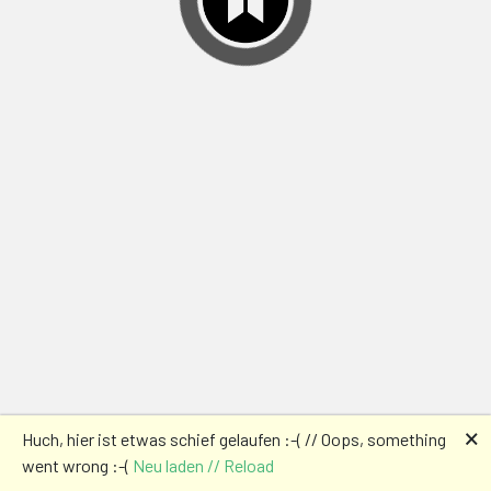
🗙
Huch, hier ist etwas schief gelaufen :-( // Oops, something
went wrong :-(
Neu laden // Reload