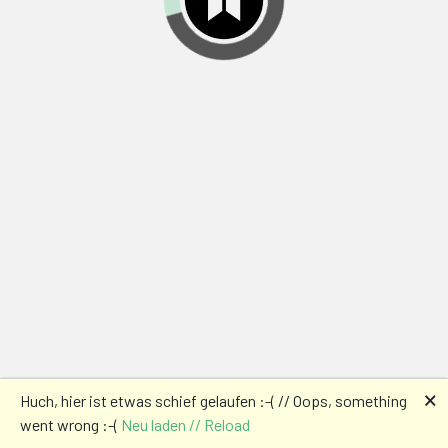
🗙
Huch, hier ist etwas schief gelaufen :-( // Oops, something
went wrong :-(
Neu laden // Reload