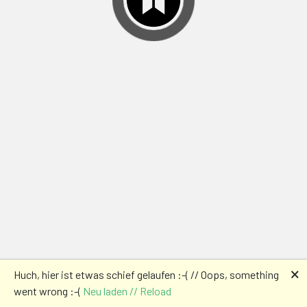
🗙
Huch, hier ist etwas schief gelaufen :-( // Oops, something
went wrong :-(
Neu laden // Reload