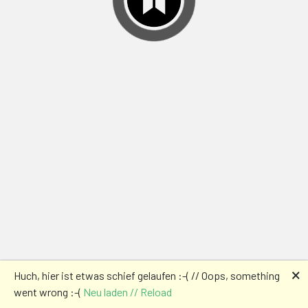
🗙
Huch, hier ist etwas schief gelaufen :-( // Oops, something
went wrong :-(
Neu laden // Reload