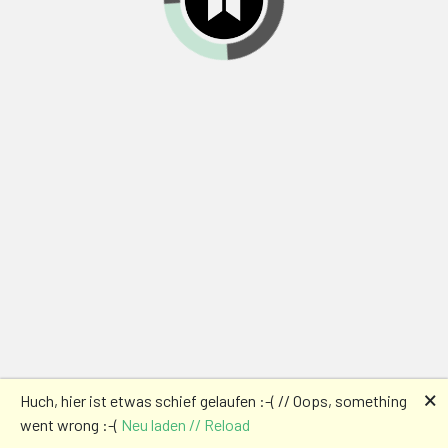
🗙
Huch, hier ist etwas schief gelaufen :-( // Oops, something
went wrong :-(
Neu laden // Reload