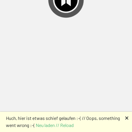
🗙
Huch, hier ist etwas schief gelaufen :-( // Oops, something
went wrong :-(
Neu laden // Reload