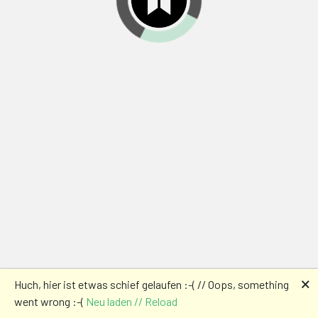
🗙
Huch, hier ist etwas schief gelaufen :-( // Oops, something
went wrong :-(
Neu laden // Reload