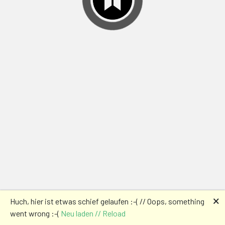
🗙
Huch, hier ist etwas schief gelaufen :-( // Oops, something
went wrong :-(
Neu laden // Reload