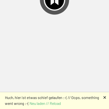
🗙
Huch, hier ist etwas schief gelaufen :-( // Oops, something
went wrong :-(
Neu laden // Reload