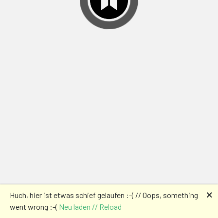
🗙
Huch, hier ist etwas schief gelaufen :-( // Oops, something
went wrong :-(
Neu laden // Reload