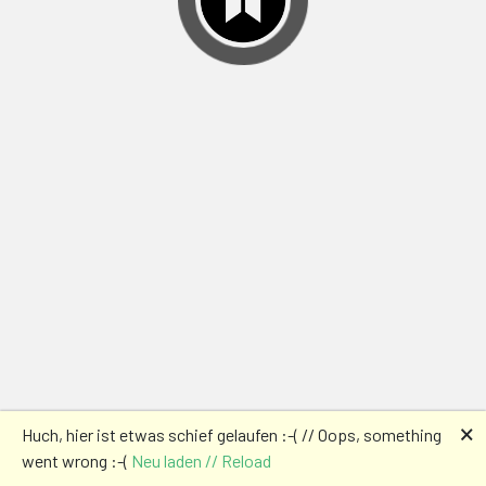
🗙
Huch, hier ist etwas schief gelaufen :-( // Oops, something
went wrong :-(
Neu laden // Reload