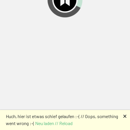
🗙
Huch, hier ist etwas schief gelaufen :-( // Oops, something
went wrong :-(
Neu laden // Reload