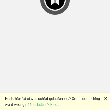
🗙
Huch, hier ist etwas schief gelaufen :-( // Oops, something
went wrong :-(
Neu laden // Reload