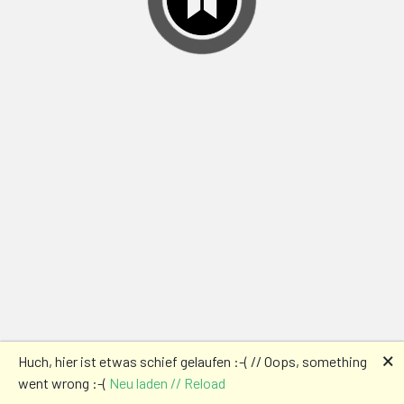
🗙
Huch, hier ist etwas schief gelaufen :-( // Oops, something
went wrong :-(
Neu laden // Reload