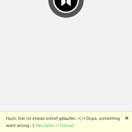
🗙
Huch, hier ist etwas schief gelaufen :-( // Oops, something
went wrong :-(
Neu laden // Reload