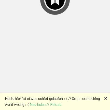
🗙
Huch, hier ist etwas schief gelaufen :-( // Oops, something
went wrong :-(
Neu laden // Reload