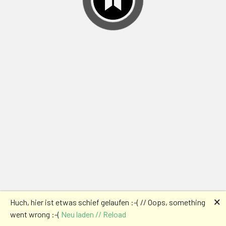
🗙
Huch, hier ist etwas schief gelaufen :-( // Oops, something
went wrong :-(
Neu laden // Reload