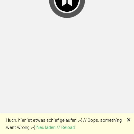
🗙
Huch, hier ist etwas schief gelaufen :-( // Oops, something
went wrong :-(
Neu laden // Reload