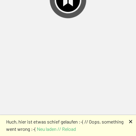
🗙
Huch, hier ist etwas schief gelaufen :-( // Oops, something
went wrong :-(
Neu laden // Reload