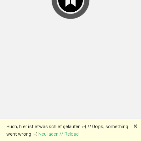
🗙
Huch, hier ist etwas schief gelaufen :-( // Oops, something
went wrong :-(
Neu laden // Reload