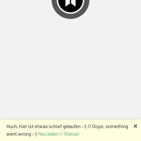
🗙
Huch, hier ist etwas schief gelaufen :-( // Oops, something
went wrong :-(
Neu laden // Reload