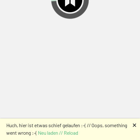
🗙
Huch, hier ist etwas schief gelaufen :-( // Oops, something
went wrong :-(
Neu laden // Reload