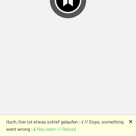
🗙
Huch, hier ist etwas schief gelaufen :-( // Oops, something
went wrong :-(
Neu laden // Reload