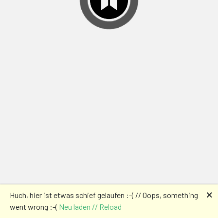
🗙
Huch, hier ist etwas schief gelaufen :-( // Oops, something
went wrong :-(
Neu laden // Reload