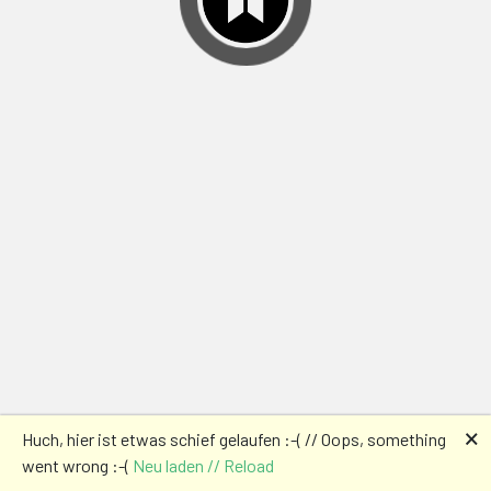
🗙
Huch, hier ist etwas schief gelaufen :-( // Oops, something
went wrong :-(
Neu laden // Reload