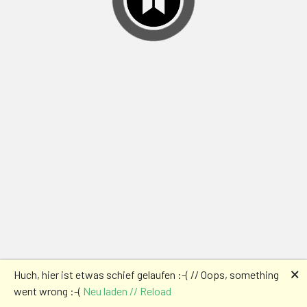
🗙
Huch, hier ist etwas schief gelaufen :-( // Oops, something
went wrong :-(
Neu laden // Reload