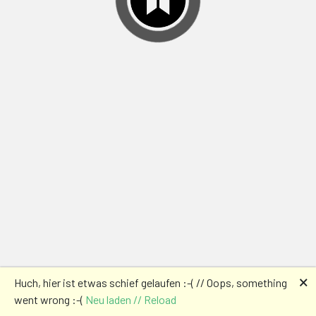
🗙
Huch, hier ist etwas schief gelaufen :-( // Oops, something
went wrong :-(
Neu laden // Reload