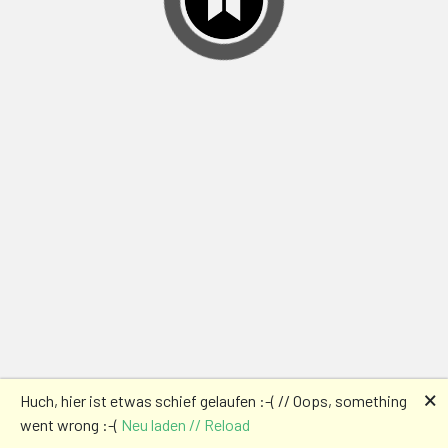
🗙
Huch, hier ist etwas schief gelaufen :-( // Oops, something
went wrong :-(
Neu laden // Reload