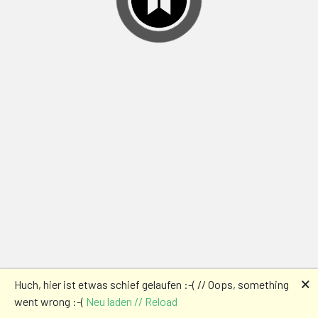
🗙
Huch, hier ist etwas schief gelaufen :-( // Oops, something
went wrong :-(
Neu laden // Reload