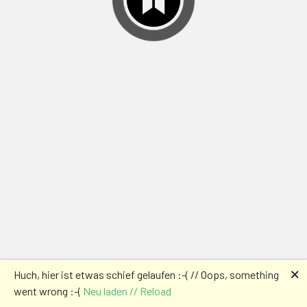
🗙
Huch, hier ist etwas schief gelaufen :-( // Oops, something
went wrong :-(
Neu laden // Reload