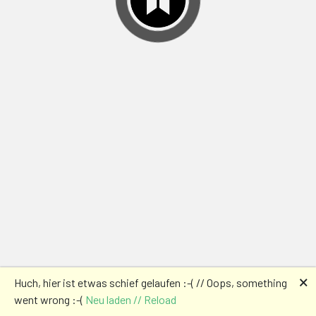
🗙
Huch, hier ist etwas schief gelaufen :-( // Oops, something
went wrong :-(
Neu laden // Reload