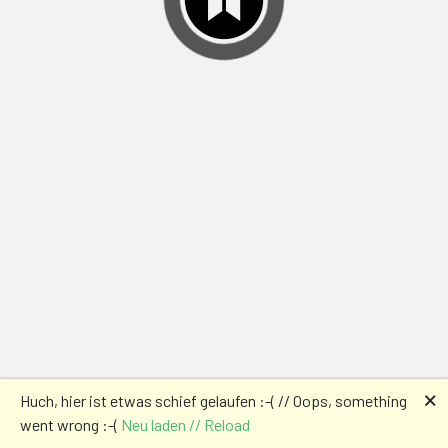
🗙
Huch, hier ist etwas schief gelaufen :-( // Oops, something
went wrong :-(
Neu laden // Reload