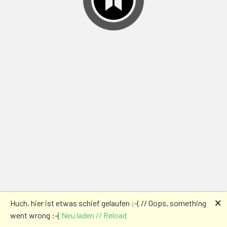
🗙
Huch, hier ist etwas schief gelaufen :-( // Oops, something
went wrong :-(
Neu laden // Reload