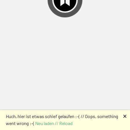
🗙
Huch, hier ist etwas schief gelaufen :-( // Oops, something
went wrong :-(
Neu laden // Reload