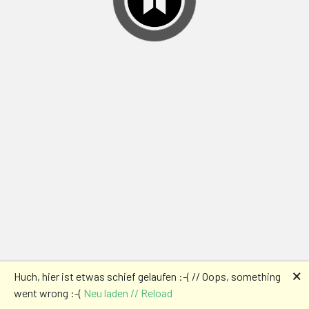
🗙
Huch, hier ist etwas schief gelaufen :-( // Oops, something
went wrong :-(
Neu laden // Reload