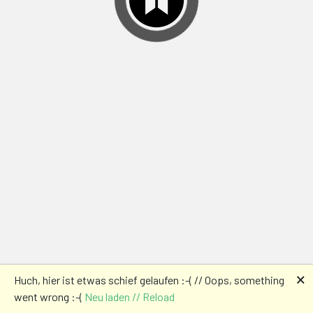
🗙
Huch, hier ist etwas schief gelaufen :-( // Oops, something
went wrong :-(
Neu laden // Reload