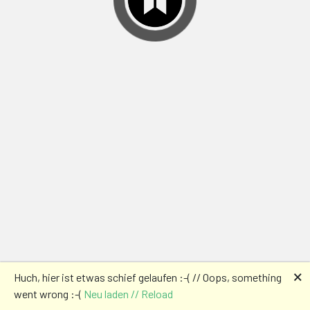
🗙
Huch, hier ist etwas schief gelaufen :-( // Oops, something
went wrong :-(
Neu laden // Reload