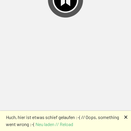
🗙
Huch, hier ist etwas schief gelaufen :-( // Oops, something
went wrong :-(
Neu laden // Reload