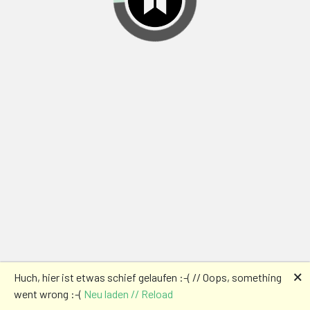
🗙
Huch, hier ist etwas schief gelaufen :-( // Oops, something
went wrong :-(
Neu laden // Reload