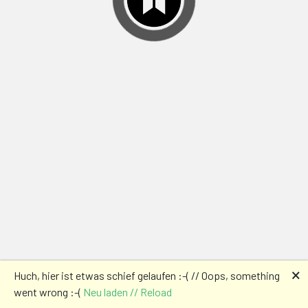
🗙
Huch, hier ist etwas schief gelaufen :-( // Oops, something
went wrong :-(
Neu laden // Reload