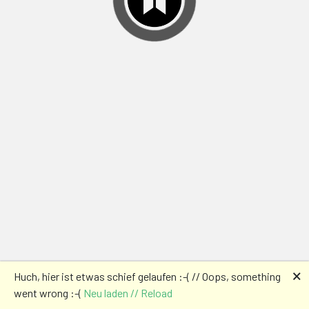
🗙
Huch, hier ist etwas schief gelaufen :-( // Oops, something
went wrong :-(
Neu laden // Reload