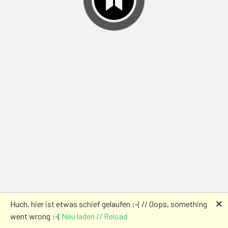
🗙
Huch, hier ist etwas schief gelaufen :-( // Oops, something
went wrong :-(
Neu laden // Reload