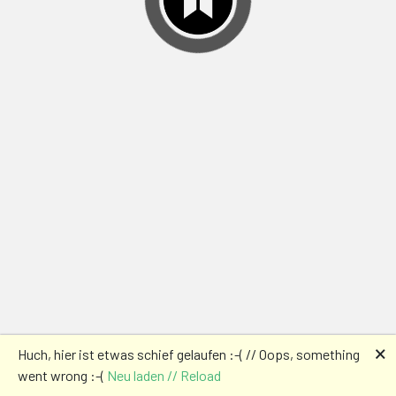
🗙
Huch, hier ist etwas schief gelaufen :-( // Oops, something
went wrong :-(
Neu laden // Reload