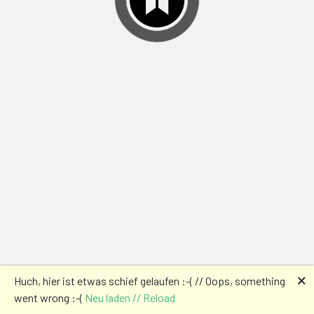
🗙
Huch, hier ist etwas schief gelaufen :-( // Oops, something
went wrong :-(
Neu laden // Reload