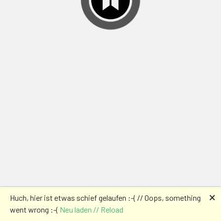
🗙
Huch, hier ist etwas schief gelaufen :-( // Oops, something
went wrong :-(
Neu laden // Reload