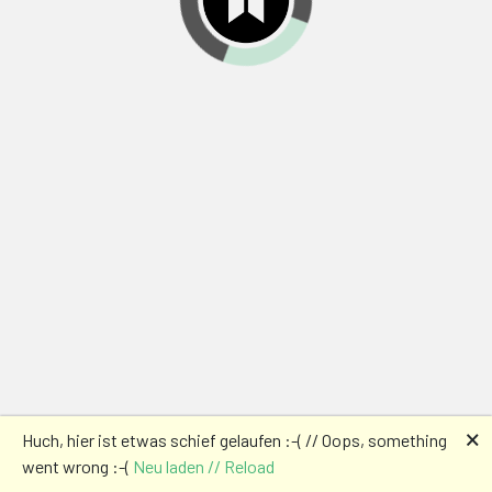
🗙
Huch, hier ist etwas schief gelaufen :-( // Oops, something
went wrong :-(
Neu laden // Reload