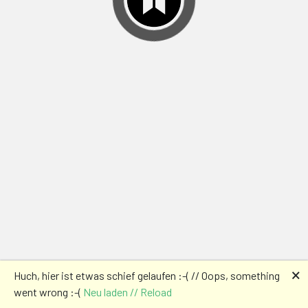
🗙
Huch, hier ist etwas schief gelaufen :-( // Oops, something
went wrong :-(
Neu laden // Reload